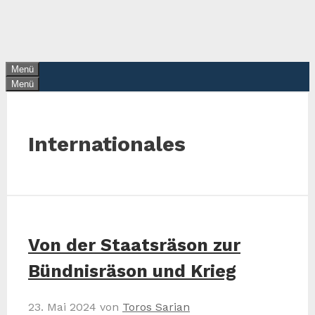
Zum
Inhalt
springen
Menü
Menü
Internationales
Von der Staatsräson zur
Bündnisräson und Krieg
23. Mai 2024
von
Toros Sarian