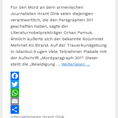
Für den Mord an dem armenischen
Journalisten Hrant Dink seien diejenigen
verantwortlich, die den Paragraphen 301
geschaffen haben, sagte der
Literaturnobelpreisträger Orhan Pamuk.
Ähnlich äußerte sich der bekannte Kolumnist
Mehmet Ali Birand. Auf der Trauerkundgebung
in Istanbul trugen viele Teilnehmer Plakate mit
der Aufschrift „Mordparagraph 301“. Dieser
stellt die „Beleidigung …
Weiterlesen …
Facebook
Twitter
WhatsApp
Email
Kategorien
Schlagwörter
Internationales
Hrant Dink
Teilen