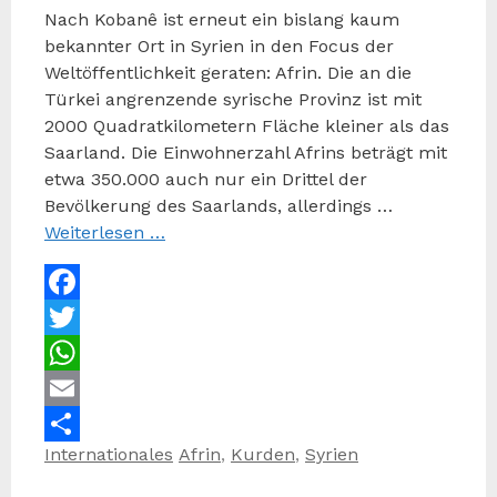
Nach Kobanê ist erneut ein bislang kaum
bekannter Ort in Syrien in den Focus der
Weltöffentlichkeit geraten: Afrin. Die an die
Türkei angrenzende syrische Provinz ist mit
2000 Quadratkilometern Fläche kleiner als das
Saarland. Die Einwohnerzahl Afrins beträgt mit
etwa 350.000 auch nur ein Drittel der
Bevölkerung des Saarlands, allerdings …
Weiterlesen …
Facebook
Twitter
WhatsApp
Email
Kategorien
Schlagwörter
Internationales
Afrin
,
Kurden
,
Syrien
Teilen