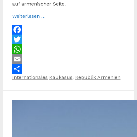
auf armenischer Seite.
Weiterlesen …
Facebook
Twitter
WhatsApp
Email
Kategorien
Schlagwörter
Internationales
Kaukasus
,
Republik Armenien
Teilen