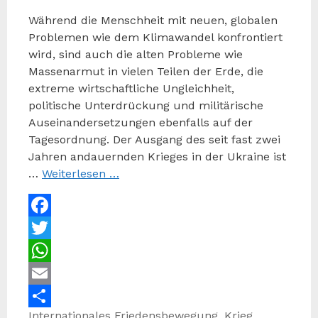
Während die Menschheit mit neuen, globalen
Problemen wie dem Klimawandel konfrontiert
wird, sind auch die alten Probleme wie
Massenarmut in vielen Teilen der Erde, die
extreme wirtschaftliche Ungleichheit,
politische Unterdrückung und militärische
Auseinandersetzungen ebenfalls auf der
Tagesordnung. Der Ausgang des seit fast zwei
Jahren andauernden Krieges in der Ukraine ist
…
Weiterlesen …
Facebook
Twitter
WhatsApp
Email
Kategorien
Schlagwörter
Internationales
Friedensbewegung
,
Krieg
,