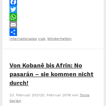
Facebook
Twitter
WhatsApp
Email
Kategorien
Schlagwörter
Internationales
Irak
,
Minderheiten
Teilen
Von Kobanê bis Afrin: No
pasarán – sie kommen nicht
durch!
23. Februar 2021
20. Februar 2018
von
Toros
Sarian