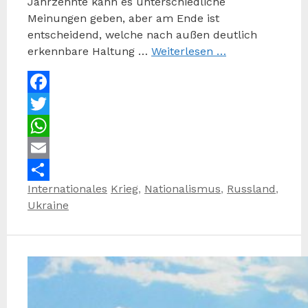
Jahrzehnte kann es unterschiedliche
Meinungen geben, aber am Ende ist
entscheidend, welche nach außen deutlich
erkennbare Haltung …
Weiterlesen …
Facebook
Twitter
WhatsApp
Email
Kategorien
Schlagwörter
Internationales
Krieg
,
Nationalismus
,
Russland
,
Teilen
Ukraine