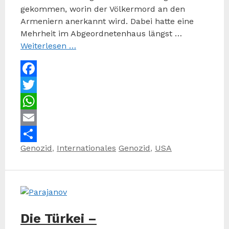
gekommen, worin der Völkermord an den
Armeniern anerkannt wird. Dabei hatte eine
Mehrheit im Abgeordnetenhaus längst …
Weiterlesen …
Facebook
Twitter
WhatsApp
Email
Kategorien
Schlagwörter
Genozid
,
Internationales
Genozid
,
USA
Teilen
Die Türkei –