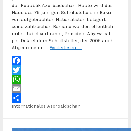
der Republik Azerbaidschan. Heute wird das
Haus des 75-jährigen Schriftstellers in Baku
von aufgebrachten Nationalisten belagert;
seine zahlreichen Romane werden öffentlich
unter Jubel verbrannt; Präsident Aliyew hat
per Dekret dem Schriftsteller, der 2005 auch
Abgeordneter …
Weiterlesen …
Facebook
Twitter
WhatsApp
Email
Kategorien
Schlagwörter
Internationales
Aserbaidschan
Teilen