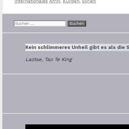
Kategorien
Schlagwörter
Internationales
Afrin
,
Kurden
,
Syrien
Teilen
Suchen
nach:
Kein schlimmeres Unheil gibt es als die
Laotse, Tao Te King