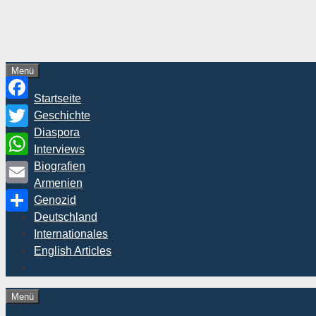
Zum
Inhalt
springen
Menü
Startseite
Facebook
Geschichte
Diaspora
Twitter
Interviews
WhatsApp
Biografien
Armenien
Email
Genozid
Deutschland
Teilen
Internationales
English Articles
Menü