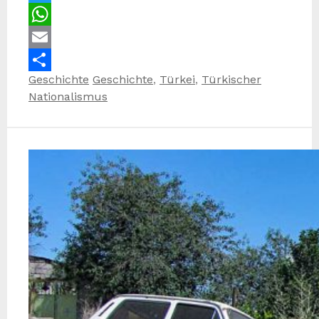
Twitter
WhatsApp
Email
Kategorien
Schlagwörter
Geschichte
Geschichte
,
Türkei
,
Türkischer
Teilen
Nationalismus