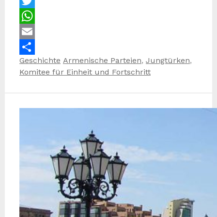
Facebook
Twitter
WhatsApp
Email
Kategorien
Schlagwörter
Geschichte
Armenische Parteien
,
Jungtürken
,
Teilen
Komitee für Einheit und Fortschritt