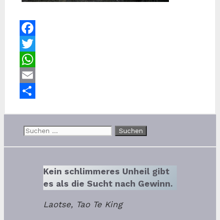
Facebook
Twitter
WhatsApp
Email
Teilen
Suchen
nach:
Kein schlimmeres Unheil gibt
es als die Sucht nach Gewinn.
Laotse, Tao Te King