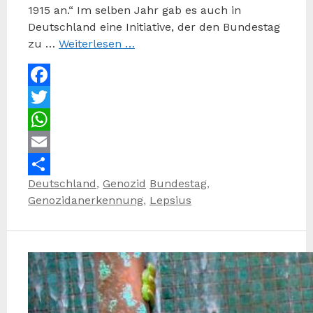
1915 an.“ Im selben Jahr gab es auch in
Deutschland eine Initiative, der den Bundestag
zu …
Weiterlesen …
Facebook
Twitter
WhatsApp
Email
Kategorien
Schlagwörter
Deutschland
,
Genozid
Bundestag
,
Teilen
Genozidanerkennung
,
Lepsius