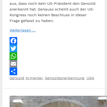
aus, dass noch kein US-Präsident den Genozid
anerkannt hat. Genauso scheint auch der US-
Kongress noch keinen Beschluss in dieser
Frage gefasst zu haben.
Weiterlesen …
Facebook
Twitter
WhatsApp
Email
Kategorien
Schlagwörter
Genozid
Armenier
,
Genozidanerkennung
,
USA
Teilen