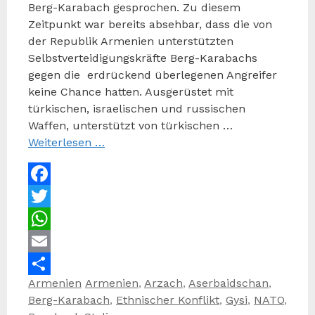
Berg-Karabach gesprochen. Zu diesem
Zeitpunkt war bereits absehbar, dass die von
der Republik Armenien unterstützten
Selbstverteidigungskräfte Berg-Karabachs
gegen die erdrückend überlegenen Angreifer
keine Chance hatten. Ausgerüstet mit
türkischen, israelischen und russischen
Waffen, unterstützt von türkischen …
Weiterlesen …
Facebook
Twitter
WhatsApp
Email
Kategorien
Schlagwörter
Armenien
Armenien
,
Arzach
,
Aserbaidschan
,
Teilen
Berg-Karabach
,
Ethnischer Konflikt
,
Gysi
,
NATO
,