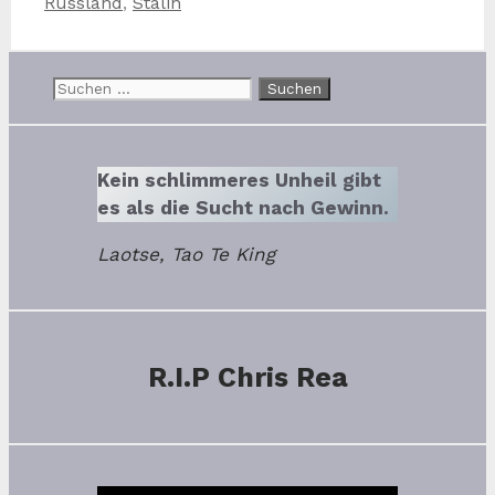
Russland
,
Stalin
Suchen
nach:
Kein schlimmeres Unheil gibt
es als die Sucht nach Gewinn.
Laotse, Tao Te King
R.I.P Chris Rea