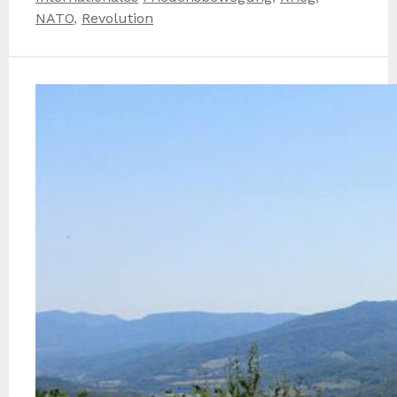
Teilen
NATO
,
Revolution