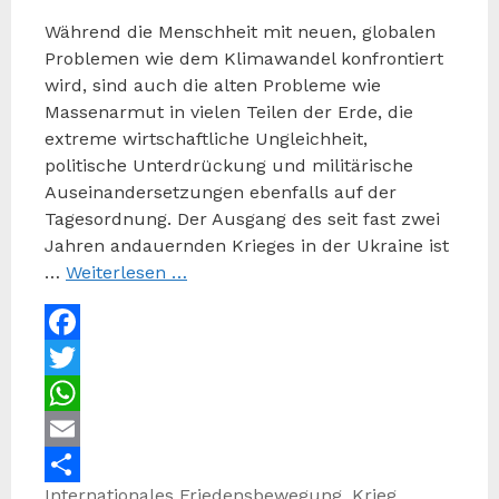
Während die Menschheit mit neuen, globalen
Problemen wie dem Klimawandel konfrontiert
wird, sind auch die alten Probleme wie
Massenarmut in vielen Teilen der Erde, die
extreme wirtschaftliche Ungleichheit,
politische Unterdrückung und militärische
Auseinandersetzungen ebenfalls auf der
Tagesordnung. Der Ausgang des seit fast zwei
Jahren andauernden Krieges in der Ukraine ist
…
Weiterlesen …
Facebook
Twitter
WhatsApp
Email
Kategorien
Schlagwörter
Internationales
Friedensbewegung
,
Krieg
,