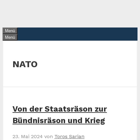
Zum
Inhalt
springen
Menü
Menü
NATO
Von der Staatsräson zur
Bündnisräson und Krieg
23. Mai 2024
von
Toros Sarian