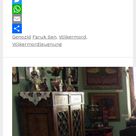
Twitter
WhatsApp
Email
Kategorien
Schlagwörter
Genozid
Faruk Sen
,
Völkermord
,
Teilen
Völkermordleugnung