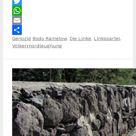
Facebook
Twitter
WhatsApp
Email
Kategorien
Schlagwörter
Genozid
Bodo Ramelow
,
Die Linke
,
Linkspartei
,
Teilen
Völkermordleugnung