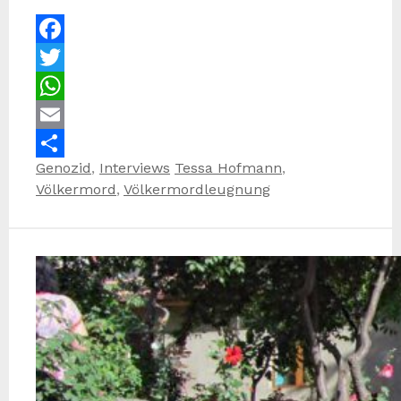
Facebook
Twitter
WhatsApp
Email
Kategorien
Schlagwörter
Genozid
,
Interviews
Tessa Hofmann
,
Teilen
Völkermord
,
Völkermordleugnung