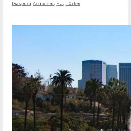
Kategorien
Schlagwörter
Diaspora
Armenier
,
EU
,
Türkei
Teilen