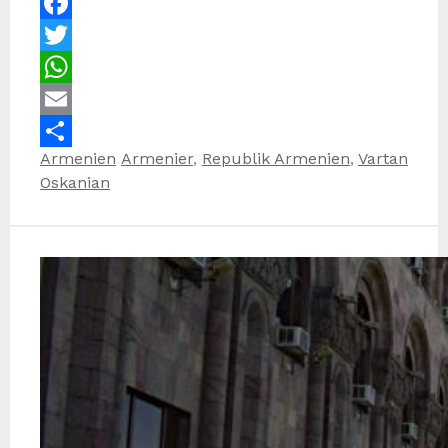
Facebook
Twitter
WhatsApp
Email
Kategorien
Schlagwörter
Armenien
Armenier
,
Republik Armenien
,
Vartan
Teilen
Oskanian