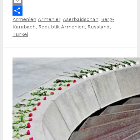
WhatsApp
Email
Kategorien
Schlagwörter
Armenien
Armenier
,
Aserbaidschan
,
Berg-
Teilen
Karabach
,
Republik Armenien
,
Russland
,
Türkei