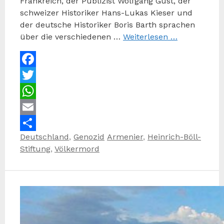
Frankreich, der Publizist Wolfgang Gust, der
schweizer Historiker Hans-Lukas Kieser und
der deutsche Historiker Boris Barth sprachen
über die verschiedenen …
Weiterlesen …
Facebook
Twitter
WhatsApp
Email
Kategorien
Schlagwörter
Deutschland
,
Genozid
Armenier
,
Heinrich-Böll-
Teilen
Stiftung
,
Völkermord