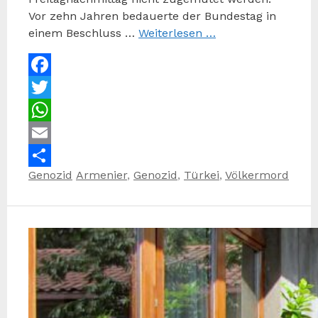
Vor zehn Jahren bedauerte der Bundestag in
einem Beschluss …
Weiterlesen …
Facebook
Twitter
WhatsApp
Email
Kategorien
Schlagwörter
Genozid
Armenier
,
Genozid
,
Türkei
,
Völkermord
Teilen