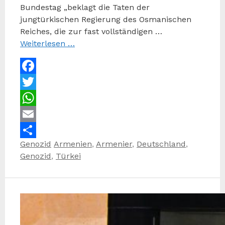
Bundestag „beklagt die Taten der
jungtürkischen Regierung des Osmanischen
Reiches, die zur fast vollständigen …
Weiterlesen …
Facebook
Twitter
WhatsApp
Email
Kategorien
Schlagwörter
Genozid
Armenien
,
Armenier
,
Deutschland
,
Teilen
Genozid
,
Türkei