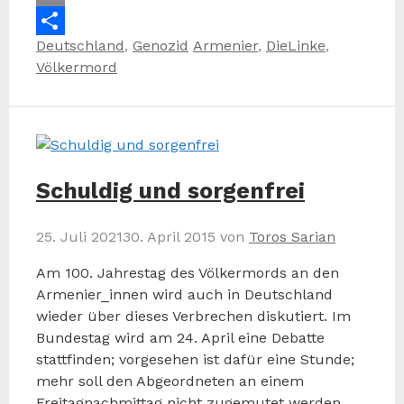
Email
Kategorien
Schlagwörter
Deutschland
,
Genozid
Armenier
,
DieLinke
,
Teilen
Völkermord
Schuldig und sorgenfrei
25. Juli 2021
30. April 2015
von
Toros Sarian
Am 100. Jahrestag des Völkermords an den
Armenier_innen wird auch in Deutschland
wieder über dieses Verbrechen diskutiert. Im
Bundestag wird am 24. April eine Debatte
stattfinden; vorgesehen ist dafür eine Stunde;
mehr soll den Abgeordneten an einem
Freitagnachmittag nicht zugemutet werden.