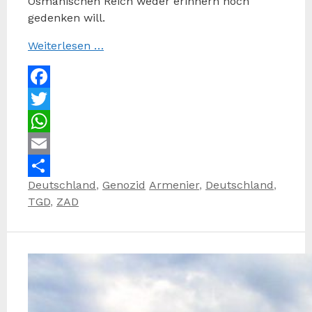
Osmanischen Reich weder erinnern noch
gedenken will.
Weiterlesen …
Facebook
Twitter
WhatsApp
Email
Kategorien
Schlagwörter
Deutschland
,
Genozid
Armenier
,
Deutschland
,
Teilen
TGD
,
ZAD