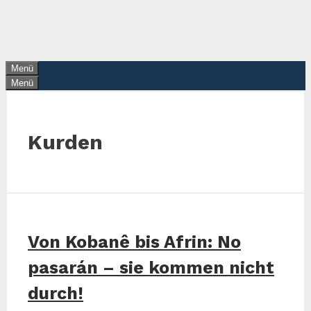
Zum
Inhalt
springen
Menü
Menü
Kurden
Von Kobanê bis Afrin: No
pasarán – sie kommen nicht
durch!