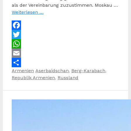
als der Vereinbarung zuzustimmen. Moskau …
Weiterlesen …
Facebook
Twitter
WhatsApp
Email
Kategorien
Schlagwörter
Armenien
Aserbaidschan
,
Berg-Karabach
,
Teilen
Republik Armenien
,
Russland