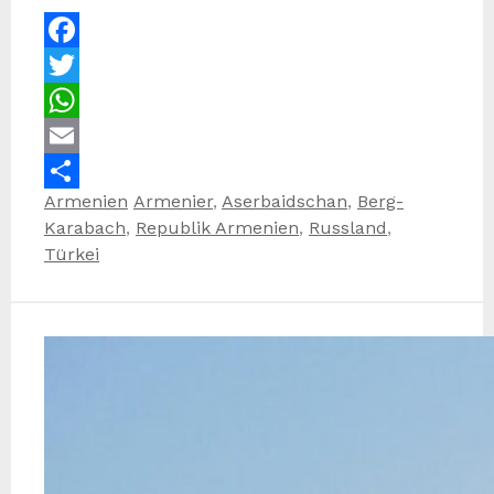
Facebook
Twitter
WhatsApp
Email
Kategorien
Schlagwörter
Armenien
Armenier
,
Aserbaidschan
,
Berg-
Teilen
Karabach
,
Republik Armenien
,
Russland
,
Türkei