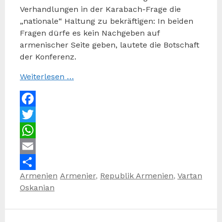
Verhandlungen in der Karabach-Frage die
„nationale“ Haltung zu bekräftigen: In beiden
Fragen dürfe es kein Nachgeben auf
armenischer Seite geben, lautete die Botschaft
der Konferenz.
Weiterlesen …
Facebook
Twitter
WhatsApp
Email
Kategorien
Schlagwörter
Armenien
Armenier
,
Republik Armenien
,
Vartan
Teilen
Oskanian