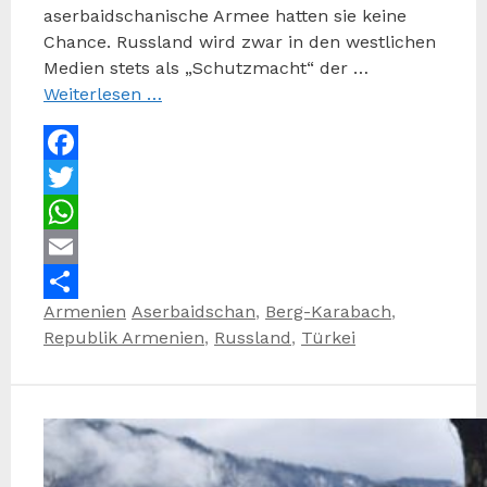
aserbaidschanische Armee hatten sie keine
Chance. Russland wird zwar in den westlichen
Medien stets als „Schutzmacht“ der …
Weiterlesen …
Facebook
Twitter
WhatsApp
Email
Kategorien
Schlagwörter
Armenien
Aserbaidschan
,
Berg-Karabach
,
Teilen
Republik Armenien
,
Russland
,
Türkei