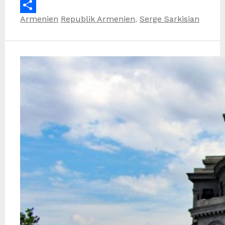
Email
Kategorien
Schlagwörter
Armenien
Republik Armenien
,
Serge Sarkisian
Teilen