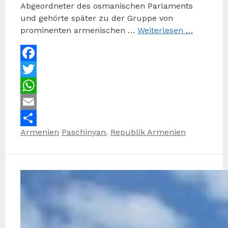
Abgeordneter des osmanischen Parlaments
und gehörte später zu der Gruppe von
prominenten armenischen …
Weiterlesen …
Facebook
Twitter
WhatsApp
Email
Kategorien
Schlagwörter
Armenien
Paschinyan
,
Republik Armenien
Teilen