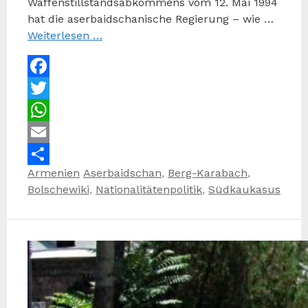
Waffenstillstandsabkommens vom 12. Mai 1994
hat die aserbaidschanische Regierung – wie …
Weiterlesen …
Facebook
Twitter
WhatsApp
Email
Kategorien
Schlagwörter
Armenien
Aserbaidschan
,
Berg-Karabach
,
Teilen
Bolschewiki
,
Nationalitätenpolitik
,
Südkaukasus