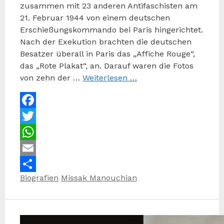
zusammen mit 23 anderen Antifaschisten am
21. Februar 1944 von einem deutschen
Erschießungskommando bei Paris hingerichtet.
Nach der Exekution brachten die deutschen
Besatzer überall in Paris das „Affiche Rouge“,
das „Rote Plakat“, an. Darauf waren die Fotos
von zehn der …
Weiterlesen …
Facebook
Twitter
WhatsApp
Email
Kategorien
Schlagwörter
Biografien
Missak Manouchian
Teilen