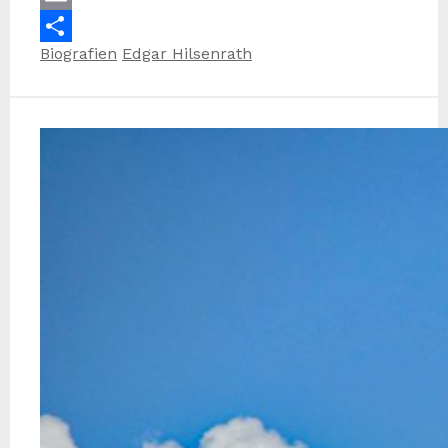
Email
Kategorien
Schlagwörter
Biografien
Edgar Hilsenrath
Teilen