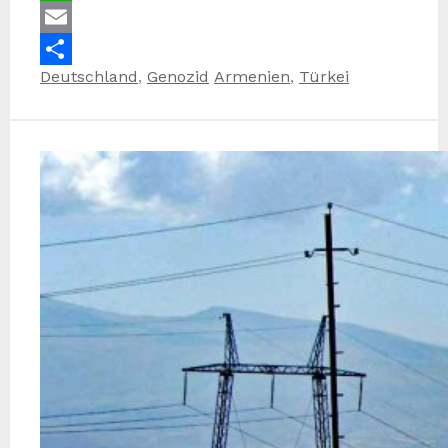
WhatsApp
Email
Kategorien
Schlagwörter
Deutschland
,
Genozid
Armenien
,
Türkei
Teilen