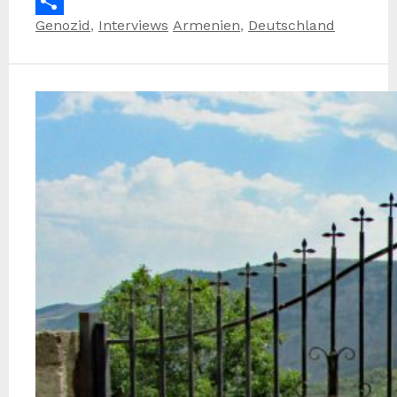
Email
Kategorien
Schlagwörter
Genozid
,
Interviews
Armenien
,
Deutschland
Teilen