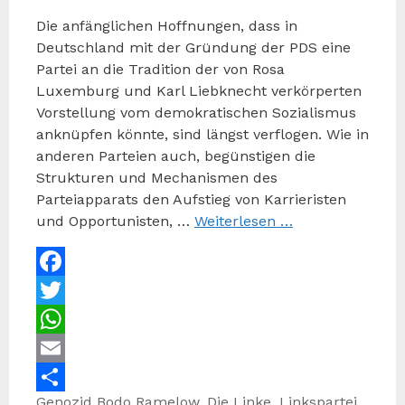
Die anfänglichen Hoffnungen, dass in
Deutschland mit der Gründung der PDS eine
Partei an die Tradition der von Rosa
Luxemburg und Karl Liebknecht verkörperten
Vorstellung vom demokratischen Sozialismus
anknüpfen könnte, sind längst verflogen. Wie in
anderen Parteien auch, begünstigen die
Strukturen und Mechanismen des
Parteiapparats den Aufstieg von Karrieristen
und Opportunisten, …
Weiterlesen …
Facebook
Twitter
WhatsApp
Email
Kategorien
Schlagwörter
Genozid
Bodo Ramelow
,
Die Linke
,
Linkspartei
,