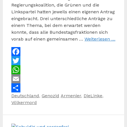
Regierungskoalition, die Grünen und die
Linkspartei hatten jeweils einen eigenen Antrag
eingebracht. Drei unterschiedliche Anträge zu
einem Thema, bei dem erwartet werden
konnte, dass alle Bundestagsfraktionen sich
vorab auf einen gemeinsamen …
Weiterlesen …
Facebook
Twitter
WhatsApp
Email
Kategorien
Schlagwörter
Deutschland
,
Genozid
Armenier
,
DieLinke
,
Teilen
Völkermord