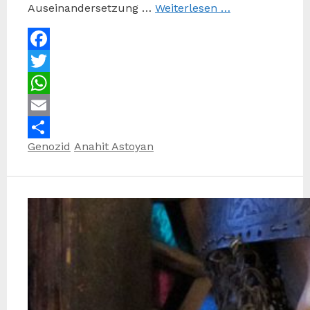
Auseinandersetzung …
Weiterlesen …
Facebook
Twitter
WhatsApp
Email
Kategorien
Schlagwörter
Genozid
Anahit Astoyan
Teilen