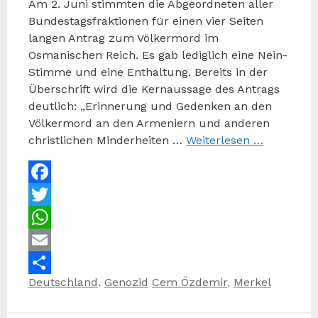
Am 2. Juni stimmten die Abgeordneten aller
Bundestagsfraktionen für einen vier Seiten
langen Antrag zum Völkermord im
Osmanischen Reich. Es gab lediglich eine Nein-
Stimme und eine Enthaltung. Bereits in der
Überschrift wird die Kernaussage des Antrags
deutlich: „Erinnerung und Gedenken an den
Völkermord an den Armeniern und anderen
christlichen Minderheiten …
Weiterlesen …
Facebook
Twitter
WhatsApp
Email
Kategorien
Schlagwörter
Deutschland
,
Genozid
Cem Özdemir
,
Merkel
Teilen