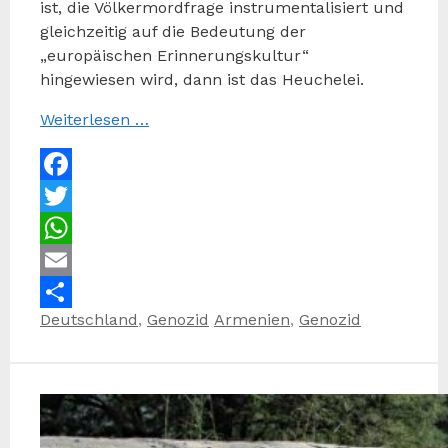
ist, die Völkermordfrage instrumentalisiert und
gleichzeitig auf die Bedeutung der
„europäischen Erinnerungskultur“
hingewiesen wird, dann ist das Heuchelei.
Weiterlesen …
Facebook
Twitter
WhatsApp
Email
Kategorien
Schlagwörter
Deutschland
,
Genozid
Armenien
,
Genozid
Teilen