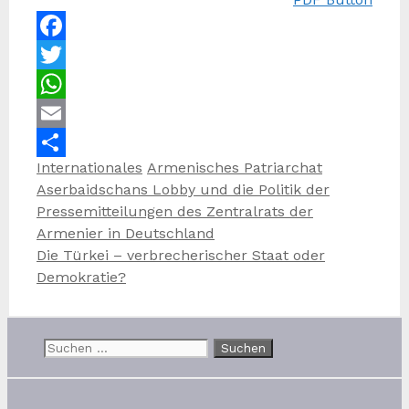
Facebook
Twitter
WhatsApp
Email
Kategorien
Schlagwörter
Internationales
Armenisches Patriarchat
Teilen
Aserbaidschans Lobby und die Politik der
Pressemitteilungen des Zentralrats der
Armenier in Deutschland
Die Türkei – verbrecherischer Staat oder
Demokratie?
Suchen
nach: