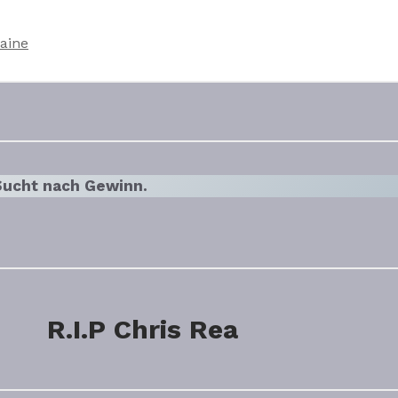
aine
 Sucht nach Gewinn.
R.I.P Chris Rea