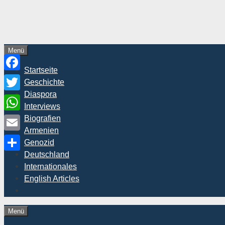
Zum
Inhalt
springen
Menü
Startseite
Facebook
Geschichte
Diaspora
Twitter
Interviews
WhatsApp
Biografien
Armenien
Email
Genozid
Deutschland
Teilen
Internationales
English Articles
Menü