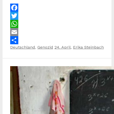
Facebook
Twitter
WhatsApp
Email
Kategorien
Schlagwörter
Deutschland
,
Genozid
24. April
,
Erika Steinbach
Teilen