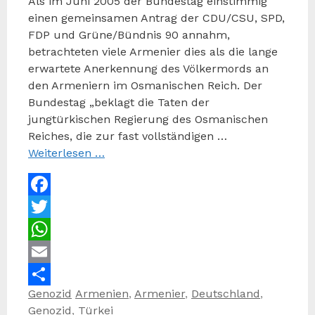
Als im Juni 2005 der Bundestag einstimmig
einen gemeinsamen Antrag der CDU/CSU, SPD,
FDP und Grüne/Bündnis 90 annahm,
betrachteten viele Armenier dies als die lange
erwartete Anerkennung des Völkermords an
den Armeniern im Osmanischen Reich. Der
Bundestag „beklagt die Taten der
jungtürkischen Regierung des Osmanischen
Reiches, die zur fast vollständigen …
Weiterlesen …
Facebook
Twitter
WhatsApp
Email
Kategorien
Schlagwörter
Genozid
Armenien
,
Armenier
,
Deutschland
,
Teilen
Genozid
,
Türkei