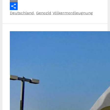
Email
Kategorien
Schlagwörter
Deutschland
,
Genozid
Völkermordleugnung
Teilen