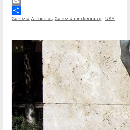
WhatsApp
Email
Kategorien
Schlagwörter
Genozid
Armenier
,
Genozidanerkennung
,
USA
Teilen