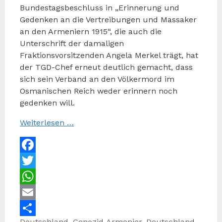
Bundestagsbeschluss in „Erinnerung und
Gedenken an die Vertreibungen und Massaker
an den Armeniern 1915“, die auch die
Unterschrift der damaligen
Fraktionsvorsitzenden Angela Merkel trägt, hat
der TGD-Chef erneut deutlich gemacht, dass
sich sein Verband an den Völkermord im
Osmanischen Reich weder erinnern noch
gedenken will.
Weiterlesen …
Facebook
Twitter
WhatsApp
Email
Kategorien
Schlagwörter
Deutschland
,
Genozid
Armenier
,
Deutschland
,