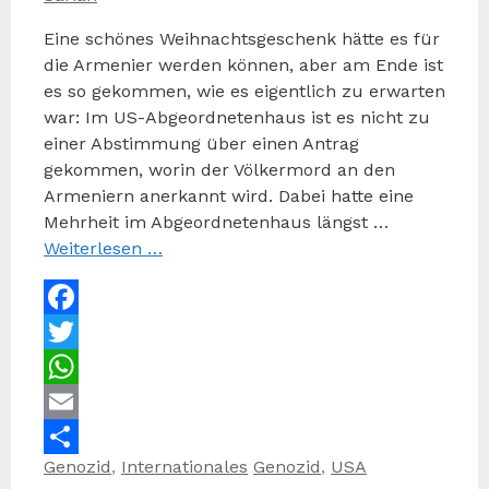
Eine schönes Weihnachtsgeschenk hätte es für
die Armenier werden können, aber am Ende ist
es so gekommen, wie es eigentlich zu erwarten
war: Im US-Abgeordnetenhaus ist es nicht zu
einer Abstimmung über einen Antrag
gekommen, worin der Völkermord an den
Armeniern anerkannt wird. Dabei hatte eine
Mehrheit im Abgeordnetenhaus längst …
Weiterlesen …
Facebook
Twitter
WhatsApp
Email
Kategorien
Schlagwörter
Genozid
,
Internationales
Genozid
,
USA
Teilen