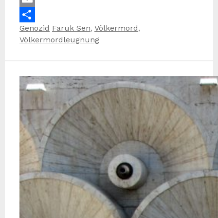
Email
Kategorien
Schlagwörter
Genozid
Faruk Sen
,
Völkermord
,
Teilen
Völkermordleugnung