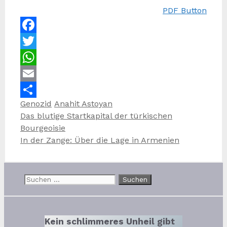
PDF Button
Facebook
Twitter
WhatsApp
Email
Kategorien
Schlagwörter
Genozid
Anahit Astoyan
Teilen
Das blutige Startkapital der türkischen
Bourgeoisie
In der Zange: Über die Lage in Armenien
Suchen
nach:
Kein schlimmeres Unheil gibt