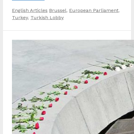
Kategorien
Schlagwörter
English Articles
Brussel
,
European Parliament
,
Turkey
,
Turkish Lobby