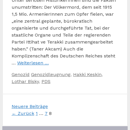
Unter seriösen HistorikerInnen sind die Fakten
unumstritten: Der Völkermord, dem seit 1915
1,5 Mio. ArmenierInnen zum Opfer fielen, war
„eine zentral geplante, bürokratisch
organisierte und durchgeführte Tat, bei der
staatliche Organe und Teile der regierenden
Partei Ittihat ve Terakki zusammengearbeitet
haben.“ (Taner Akcam) Auch die
Komplizenschaft des Deutschen Reiches steht
…
Weiterlesen …
Kategorien
Schlagwörter
Genozid
Genozidleugnung
,
Hakki Keskin
,
Lothar Bisky
,
PDS
Neuere Beiträge
Seite
Seite
Seite
←
Zurück
1
…
7
8