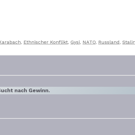
Karabach
,
Ethnischer Konflikt
,
Gysi
,
NATO
,
Russland
,
Stali
 Sucht nach Gewinn.