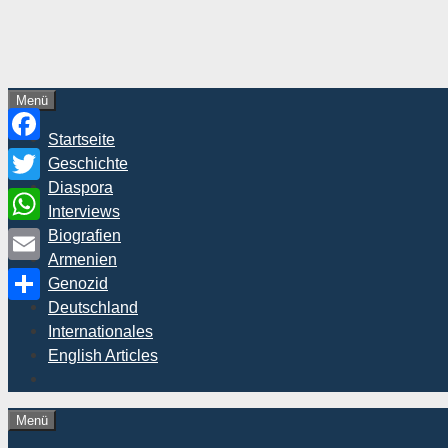
Zum
Inhalt
springen
Menü
Startseite
Facebook
Geschichte
Diaspora
Twitter
Interviews
WhatsApp
Biografien
Armenien
Email
Genozid
Deutschland
Teilen
Internationales
English Articles
Menü