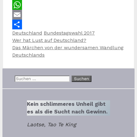
Twitter
WhatsApp
Email
Kategorien
Schlagwörter
Deutschland
Bundestagswahl 2017
Teilen
Wer hat Lust auf Deutschland?
Das Märchen von der wundersamen Wandlung
Deutschlands
Suchen
nach:
Kein schlimmeres Unheil gibt
es als die Sucht nach Gewinn.
Laotse, Tao Te King