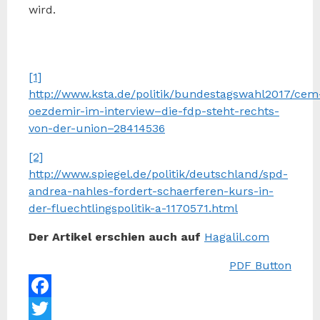
wird.
Toros Sarian
[1]
http://www.ksta.de/politik/bundestagswahl2017/cem
oezdemir-im-interview–die-fdp-steht-rechts-
von-der-union–28414536
[2]
http://www.spiegel.de/politik/deutschland/spd-
andrea-nahles-fordert-schaerferen-kurs-in-
der-fluechtlingspolitik-a-1170571.html
Der Artikel erschien auch auf
Hagalil.com
PDF Button
Facebook